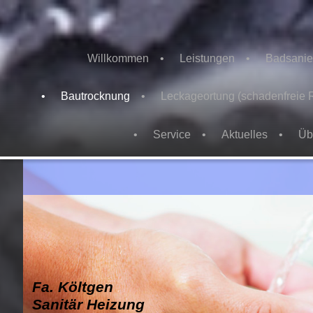
Willkommen
Leistungen
Badsanie
Bautrocknung
Leckageortung (schadenfreie 
Service
Aktuelles
Üb
Fa. Költgen
Sanitär Heizung