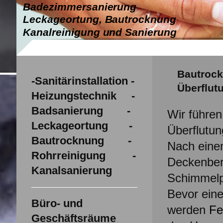
Badezimmersanierung
Leckageortung, Bautrocknung
Kanalreinigung und Sanierung
Bautroc
-Sanitärinstallation -
Überflut
Heizungstechnik -
Badsanierung -
Wir führe
Leckageortung -
Überflutun
Bautrocknung -
Nach eine
Rohrreinigung -
Deckenber
Kanalsanierung
Schimmelp
Bevor eine
Büro- und
werden
Fe
Geschäftsräume