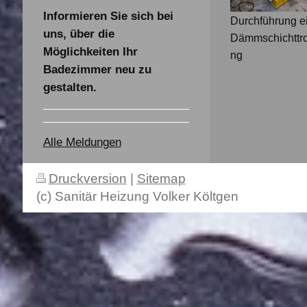
Informieren Sie sich bei
Durchführung e
uns, über die
Dämmschichttr
Möglichkeiten Ihr
ng
Badezimmer neu zu
gestalten.
Alle Meldungen
Druckversion
|
Sitemap
(c) Sanitär Heizung Volker Költgen