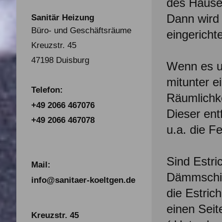
des Hause
Dann wird 
Sanitär Heizung
Büro- und Geschäftsräume
eingerichte
Kreuzstr. 45
47198 Duisburg
Wenn es u
mitunter e
Telefon:
Räumlichke
+49 2066 467076
Dieser ent
+49 2066 467078
u.a. die F
Sind Estri
Mail:
Dämmschic
info@sanitaer-koeltgen.de
die Estric
einen Seit
Kreuzstr. 45