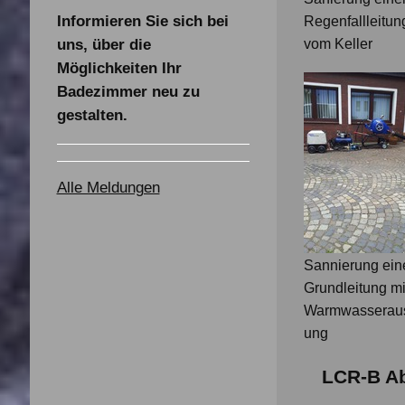
Informieren Sie sich bei
Regenfallleitun
uns, über die
vom Keller
Möglichkeiten Ihr
Badezimmer neu zu
gestalten.
Alle Meldungen
Sannierung ein
Grundleitung mi
Warmwasseraus
ung
LCR-B Ab