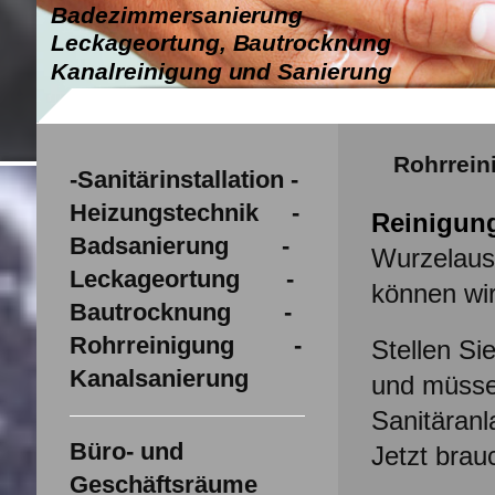
Badezimmersanierung
Leckageortung, Bautrocknung
Kanalreinigung und Sanierung
Rohrrein
-Sanitärinstallation -
Heizungstechnik -
Reinigun
Badsanierung -
Wurzelaus
Leckageortung -
können wir
Bautrocknung -
Rohrreinigung -
Stellen Si
Kanalsanierung
und müssen
Sanitäran
Büro- und
Jetzt brauc
Geschäftsräume