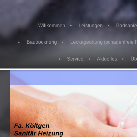
Willkommen
Leistungen
Badsanie
Bautrocknung
Leckageortung (schadenfreie 
Service
Aktuelles
Üb
Fa. Költgen
Sanitär Heizung