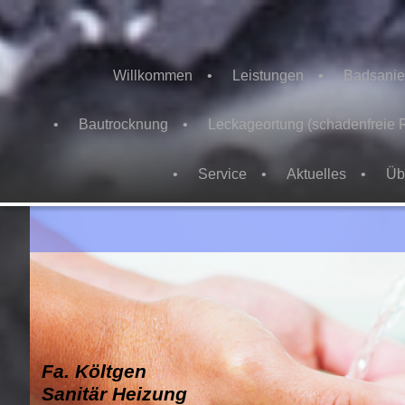
Willkommen
Leistungen
Badsanie
Bautrocknung
Leckageortung (schadenfreie 
Service
Aktuelles
Üb
Fa. Költgen
Sanitär Heizung